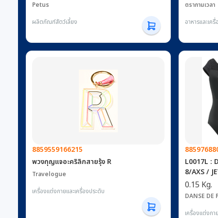
Petus
ตรากานเวลา
ผลิตภัณฑ์สัตว์เลี้ยง
อาหารและเครื่อ
8859559166215
88597688
พวงกุญแจอะคริลิกสายรุ้ง R
L0017L : DELPHINE LEOTARD -JET LACE
8/AXS / J
Travelogue
0.15 Kg.
เครื่องแต่งกายและเครื่องประดับ
DANSE DE 
เครื่องแต่งกา