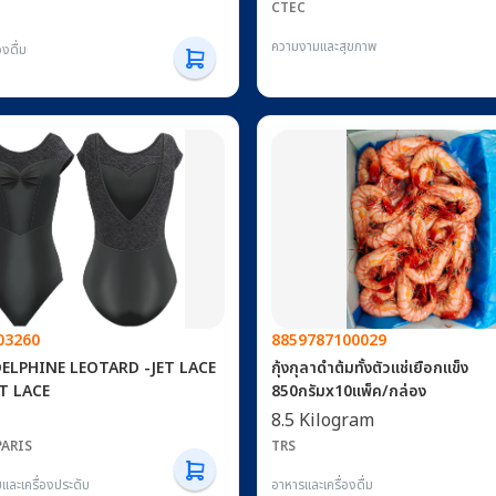
บุตรโคตร Created area : #11,
CTEC
Implant size : 3.4x12, 3.4x12
ความงามและสุขภาพ
: 3 pc. (Drill guide 2 pc. Model
งดื่ม
03260
8859787100029
กุ้งกุลาดำต้มทั้งตัวแช่เยือกแข็ง
ET LACE
850กรัมx10แพ็ค/กล่อง
8.5 Kilogram
PARIS
TRS
ยและเครื่องประดับ
อาหารและเครื่องดื่ม