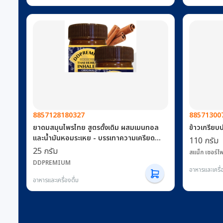
8857128180327
88571300
ยาดมสมุนไพรไทย สูตรดั้งเดิม ผสมเมนทอล
ข้าวเกรียบ
และน้ำมันหอมระเหย - บรรเทาความเครียด
110 กรัม
เวียนศีรษะ เมารถ คลื่นไส้ บรรเทาอาการด้วย
25 กรัม
สแน็ก เซอร์ไพ
วิธีธรรมชาติ ยาสูดพ่นจมูก แพ็ค 2
DDPREMIUM
อาหารและเครื่อ
อาหารและเครื่องดื่ม