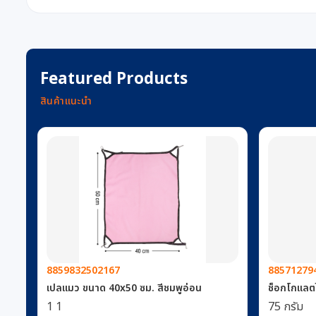
Featured Products
สินค้าแนะนำ
8859832502167
88571279
เปลแมว ขนาด 40x50 ซม. สีชมพูอ่อน
ช็อกโกแลตไส
1 1
75 กรัม