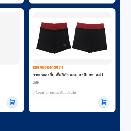
8859598400974
กางเกงขาสั้น พื้นสีดำ ขอบเอวสีแดง ไซค์ L
ddk
เครื่องแต่งกายและเครื่องประดับ
ions:
gout and
:
Magic
a
td.Locati