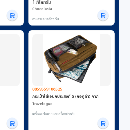
#21
1 กิโลกรัม
 Quantity
Chocolasia
 1 pc.)
อาหารและเครื่องดื่ม
8859559106525
กระเป๋าใส่เอนกประสงค์ S (กอดูล่า) กากี
Travelogue
เครื่องแต่งกายและเครื่องประดับ