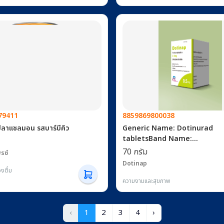
79411
8859869800038
ปลาแซลมอน รสบาร์บีคิว
Generic Name: Dotinurad
tabletsBand Name:
DotinapComposition:
70 กรัม
รซ์
Dotinurad.........0.5mgIndicat
Dotinap
Used for the treatment of 
งดื่ม
hyperuricemia.Dosage Form
ความงามและสุขภาพ
TabletsAppearance: White 
BeadsManufactured by: Asi
‹
1
2
3
Pharmaceuticals (Laos) Co.,L
4
›